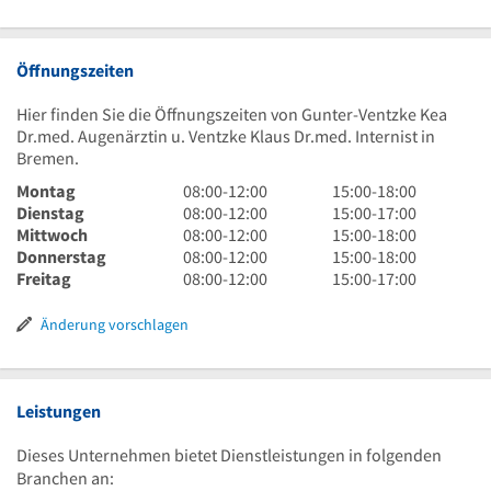
Öffnungszeiten
Hier finden Sie die Öffnungszeiten von Gunter-Ventzke Kea
Dr.med. Augenärztin u. Ventzke Klaus Dr.med. Internist in
Bremen.
8
15
Montag
08:00
-
12:00
15:00
-
18:00
Uhr
8
Uhr
15
Dienstag
08:00
-
12:00
15:00
-
17:00
bis
Uhr
8
bis
Uhr
15
Mittwoch
08:00
-
12:00
15:00
-
18:00
12
bis
Uhr
8
18
bis
Uhr
15
Donnerstag
08:00
-
12:00
15:00
-
18:00
Uhr
12
bis
Uhr
8
Uhr
17
bis
Uhr
15
Freitag
08:00
-
12:00
15:00
-
17:00
Uhr
12
bis
Uhr
Uhr
18
bis
Uhr
Uhr
12
bis
Uhr
18
bis
Änderung vorschlagen
Uhr
12
Uhr
17
Uhr
Uhr
Leistungen
Dieses Unternehmen bietet Dienstleistungen in folgenden
Branchen an: