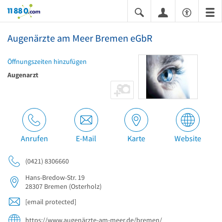
11880.com
Augenärzte am Meer Bremen eGbR
Öffnungszeiten hinzufügen
Augenarzt
Anrufen
E-Mail
Karte
Website
(0421) 8306660
Hans-Bredow-Str. 19
28307
Bremen
(Osterholz)
[email protected]
https://www.augenärzte-am-meer.de/bremen/