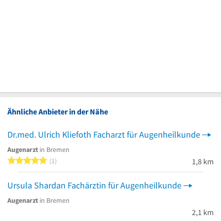
Ähnliche Anbieter in der Nähe
Dr.med. Ulrich Kliefoth Facharzt für Augenheilkunde
Augenarzt
in Bremen
5 von 5 Sternen
1
1,8 km
Ursula Shardan Fachärztin für Augenheilkunde
Augenarzt
in Bremen
2,1 km