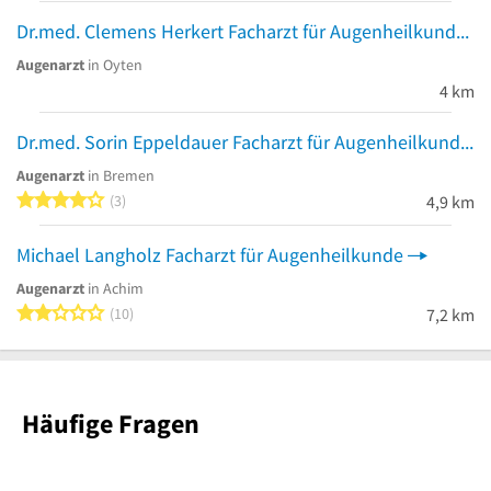
Dr.med. Clemens Herkert Facharzt für Augenheilkunde
Augenarzt
in Oyten
4 km
Dr.med. Sorin Eppeldauer Facharzt für Augenheilkunde
Augenarzt
in Bremen
4 von 5 Sternen
3
4,9 km
Michael Langholz Facharzt für Augenheilkunde
Augenarzt
in Achim
2 von 5 Sternen
10
7,2 km
Häufige Fragen