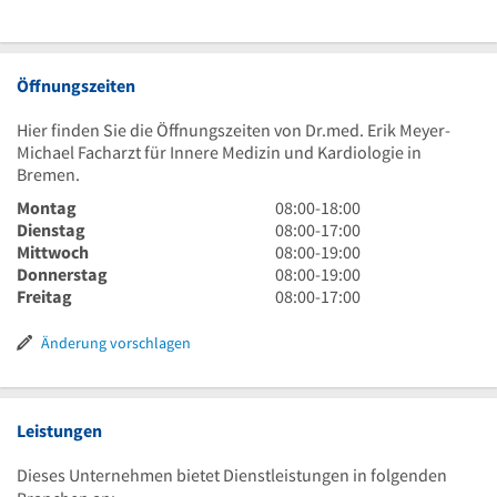
Öffnungszeiten
Hier finden Sie die Öffnungszeiten von Dr.med. Erik Meyer-
Michael Facharzt für Innere Medizin und Kardiologie in
Bremen.
8
Montag
08:00
-
18:00
Uhr
8
Dienstag
08:00
-
17:00
bis
Uhr
8
Mittwoch
08:00
-
19:00
18
bis
Uhr
8
Donnerstag
08:00
-
19:00
Uhr
17
bis
Uhr
8
Freitag
08:00
-
17:00
Uhr
19
bis
Uhr
Uhr
19
bis
Änderung vorschlagen
Uhr
17
Uhr
Leistungen
Dieses Unternehmen bietet Dienstleistungen in folgenden