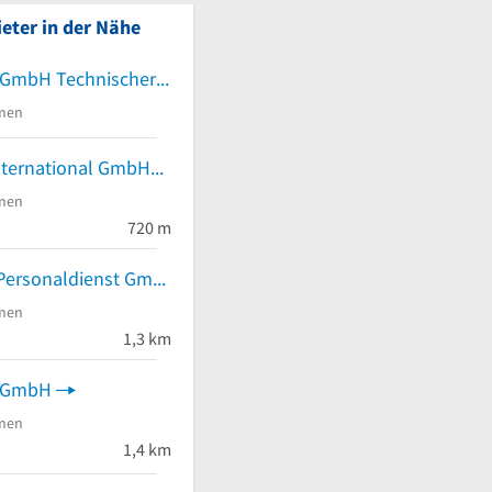
eter in der Nähe
DEKRA Arbeit GmbH Technischer Personalservice
men
Falkenstein international GmbH
men
720 m
Teamworker Personaldienst GmbH
men
1,3 km
t GmbH
men
 von 5 Sternen
1,4 km