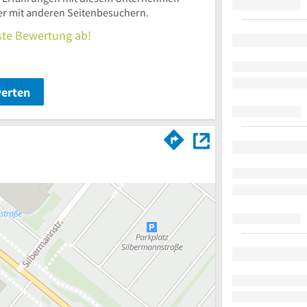
ier mit anderen Seitenbesuchern.
rste Bewertung ab!
werten