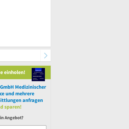
e einholen!
 GmbH Medizinischer
ice
und
mehrere
ittlungen anfragen
ld sparen!
ein Angebot?