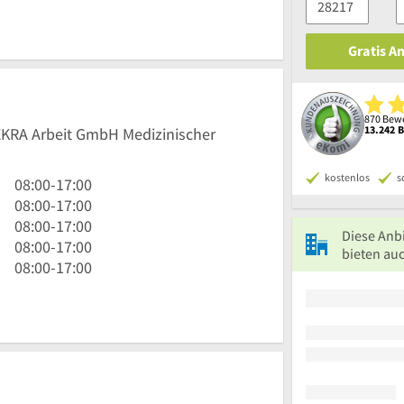
Gratis A
870 Bewe
13.242 
DEKRA Arbeit GmbH Medizinischer
kostenlos
s
8
08:00
-
17:00
Uhr
8
08:00
-
17:00
bis
Uhr
8
08:00
-
17:00
Diese Anb
17
bis
Uhr
8
08:00
-
17:00
bieten au
Uhr
17
bis
Uhr
8
08:00
-
17:00
Uhr
17
bis
Uhr
Uhr
17
bis
Uhr
17
Uhr