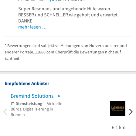
Super Resonans und umgehende Hilfe waren
BESSER und SCHNELLER wie gehoft und erwartet.
DANKE
mehr lesen …
* Bewertungen sind subjektive Meinungen von Nutzern unserer und
anderer Portale. 11880.com überprüft die Bewertungen nicht auf
Echtheit.
Empfohlene Anbieter
Bremind Solutions
Bran
IT-Dienstleistung
– Virtuelle
Brand
Büros, Digitalisierung in
Abstu
Bremen
Brand
Neust
6,1 km