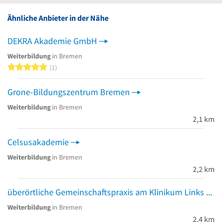
Ähnliche Anbieter in der Nähe
DEKRA Akademie GmbH
Weiterbildung
in Bremen
5 von 5 Sternen
1
Grone-Bildungszentrum Bremen
Weiterbildung
in Bremen
2,1 km
Celsusakademie
Weiterbildung
in Bremen
2,2 km
überörtliche Gemeinschaftspraxis am Klinikum Links der Weser Dres. Schwartz & Partner
Weiterbildung
in Bremen
2,4 km