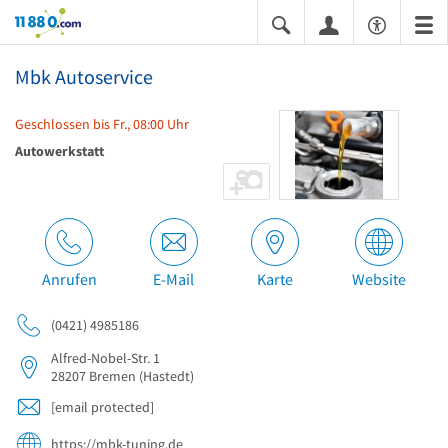
11880.com
Mbk Autoservice
Geschlossen bis Fr., 08:00 Uhr
Autowerkstatt
Anrufen
E-Mail
Karte
Website
(0421) 4985186
Alfred-Nobel-Str. 1
28207
Bremen
(Hastedt)
[email protected]
https://mbk-tuning.de