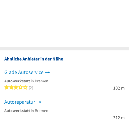
Ähnliche Anbieter in der Nähe
Glade Autoservice
Autowerkstatt
in Bremen
3 von 5 Sternen
2
182 m
Autoreparatur
Autowerkstatt
in Bremen
312 m