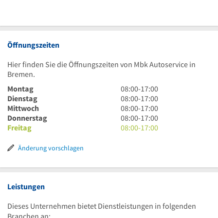
Öffnungszeiten
Hier finden Sie die Öffnungszeiten von Mbk Autoservice in
Bremen.
8
Montag
08:00
-
17:00
Uhr
8
Dienstag
08:00
-
17:00
bis
Uhr
8
Mittwoch
08:00
-
17:00
17
bis
Uhr
8
Donnerstag
08:00
-
17:00
Uhr
17
bis
Uhr
8
Freitag
08:00
-
17:00
Uhr
17
bis
Uhr
Uhr
17
bis
Änderung vorschlagen
Uhr
17
Uhr
Leistungen
Dieses Unternehmen bietet Dienstleistungen in folgenden
Branchen an: