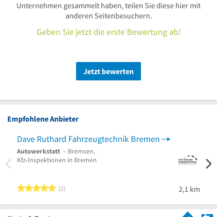
Unternehmen gesammelt haben, teilen Sie diese hier mit
anderen Seitenbesuchern.
Geben Sie jetzt die erste Bewertung ab!
Jetzt bewerten
Empfohlene Anbieter
Dave Ruthard Fahrzeugtechnik Bremen
Bosc
Autowerkstatt
– Bremsen,
Autow
Kfz-Inspektionen in Bremen
Motor
5 von 5 Sternen
2
2,1 km