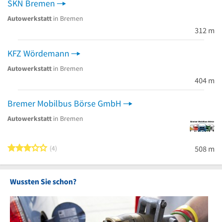
SKN Bremen
Autowerkstatt
in Bremen
312 m
KFZ Wördemann
Autowerkstatt
in Bremen
404 m
Bremer Mobilbus Börse GmbH
Autowerkstatt
in Bremen
3 von 5 Sternen
4
508 m
Wussten Sie schon?