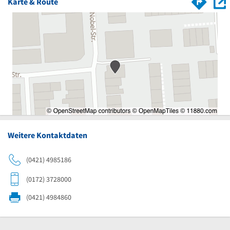
Karte & Route
Weitere Kontaktdaten
(0421) 4985186
(0172) 3728000
(0421) 4984860