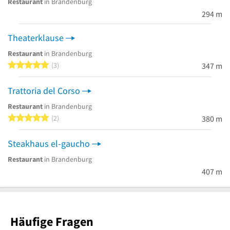
Restaurant
in Brandenburg
294 m
Theaterklause
Restaurant
in Brandenburg
5 von 5 Sternen
3
347 m
Trattoria del Corso
Restaurant
in Brandenburg
5 von 5 Sternen
2
380 m
Steakhaus el-gaucho
Restaurant
in Brandenburg
407 m
Häufige Fragen