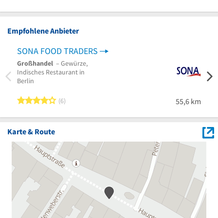
Empfohlene Anbieter
SONA FOOD TRADERS
Großhandel
– Gewürze,
Indisches Restaurant in
Berlin
4 von 5 Sternen
6
55,6 km
Karte & Route