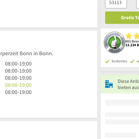
Gratis 
865 Bewe
13.234 
örperzeit Bonn in Bonn.
kostenlos
s
8
08:00
-
19:00
Uhr
8
08:00
-
19:00
bis
Uhr
8
08:00
-
19:00
Diese Anb
19
bis
Uhr
8
08:00
-
19:00
bieten auc
Uhr
19
bis
Uhr
8
08:00
-
19:00
Uhr
19
bis
Uhr
Uhr
19
bis
Uhr
19
Uhr