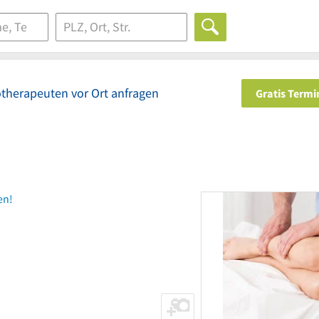
otherapeuten vor Ort anfragen
Gratis Term
en!