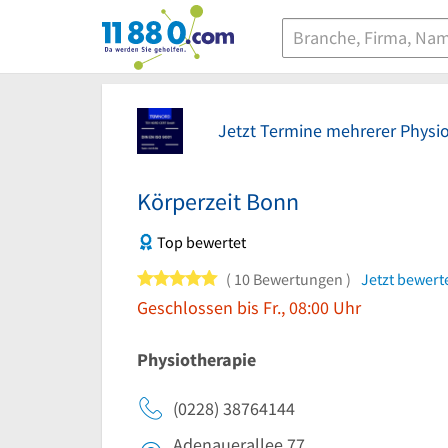
11880.com
Jetzt Termine mehrerer Physi
Körperzeit Bonn
Top bewertet
5 von 5 Sternen
10 Bewertungen
Jetzt bewert
Geschlossen bis Fr., 08:00 Uhr
Physiotherapie
(0228) 38764144
Adenauerallee 77