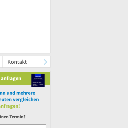
Kontakt
 anfragen
onn
und
mehrere
euten vergleichen
nfragen!
einen Termin?