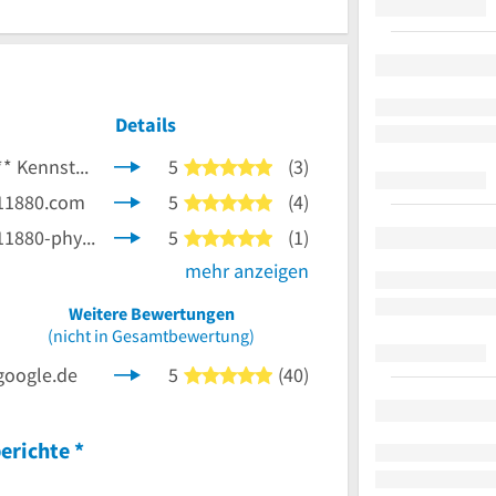
Details
**
KennstDuEinen.de
5
(3)
5 von 5 Sternen
11880.com
5
(4)
5 von 5 Sternen
nen
11880-physio.com
5
(1)
5 von 5 Sternen
mehr anzeigen
Weitere Bewertungen
(nicht in Gesamtbewertung)
google.de
5
(40)
5 von 5 Sternen
erichte
*