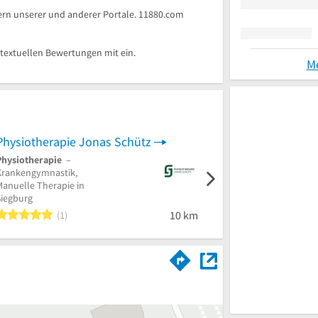
rn unserer und anderer Portale. 11880.com
 textuellen Bewertungen mit ein.
M
Physiotherapie Jonas Schütz
Physiotherapie
–
Massage
–
Krankengymnastik,
Atlaskorrekturen, Manuelle
Manuelle Therapie in
Therapie in Düsseldorf
Siegburg
5 von 5 Sternen
5 von 5 St
10 km
1
6