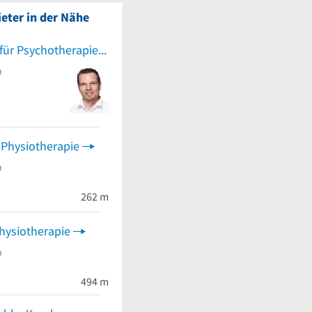
eter in der Nähe
Fachzentrum für Psychotherapie Bonn , Praxisgemein Psychologische Psychotherapeuten
n
 Physiotherapie
n
 von 5 Sternen
262 m
hysiotherapie
n
494 m