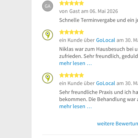
5 von 5 Sternen
GA
von
Gast
am 06. Mai 2026
Schnelle Terminvergabe und ein 
5 von 5 Sternen
ein Kunde über
GoLocal
am 30. M
Niklas war zum Hausbesuch bei un
zufrieden. Sehr freundlich, geduldi
mehr lesen …
5 von 5 Sternen
ein Kunde über
GoLocal
am 30. M
Sehr freundliche Praxis und ich h
bekommen. Die Behandlung war a
mehr lesen …
weitere Bewertu