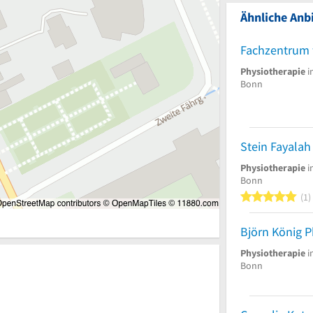
Ähnliche Anbi
Physiotherapie
i
Bonn
Stein Fayalah
Physiotherapie
i
Bonn
5
1
Björn König P
Physiotherapie
i
Bonn