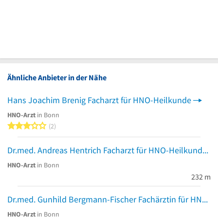
Ähnliche Anbieter in der Nähe
Hans Joachim Brenig Facharzt für HNO-Heilkunde
HNO-Arzt
in Bonn
3 von 5 Sternen
2
Dr.med. Andreas Hentrich Facharzt für HNO-Heilkunde
HNO-Arzt
in Bonn
232 m
Dr.med. Gunhild Bergmann-Fischer Fachärztin für HNO-Heilkunde
HNO-Arzt
in Bonn