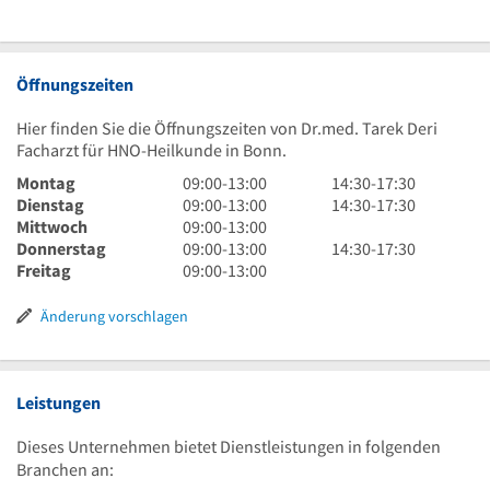
Öffnungszeiten
Hier finden Sie die Öffnungszeiten von Dr.med. Tarek Deri
Facharzt für HNO-Heilkunde in Bonn.
9
14
Montag
09:00
-
13:00
14:30
-
17:30
Uhr
9
Uhr
14
Dienstag
09:00
-
13:00
14:30
-
17:30
bis
Uhr
9
30
Uhr
Mittwoch
09:00
-
13:00
13
bis
Uhr
9
bis
30
14
Donnerstag
09:00
-
13:00
14:30
-
17:30
Uhr
13
bis
Uhr
9
17
bis
Uhr
Freitag
09:00
-
13:00
Uhr
13
bis
Uhr
Uhr
17
30
Uhr
13
bis
30
Uhr
bis
Änderung vorschlagen
Uhr
13
30
17
Uhr
Uhr
30
Leistungen
Dieses Unternehmen bietet Dienstleistungen in folgenden
Branchen an: