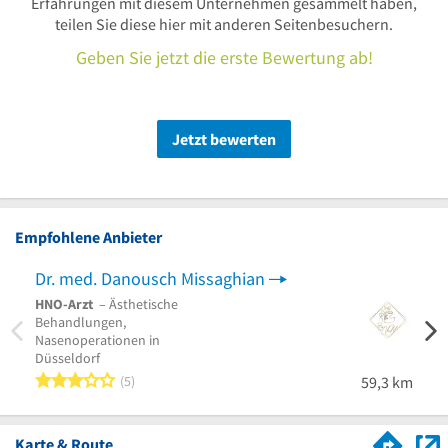
Erfahrungen mit diesem Unternehmen gesammelt haben,
teilen Sie diese hier mit anderen Seitenbesuchern.
Geben Sie jetzt die erste Bewertung ab!
Jetzt bewerten
Empfohlene Anbieter
Dr. med. Danousch Missaghian
HNO-Arzt
– Ästhetische
Behandlungen,
Nasenoperationen in
Düsseldorf
3 von 5 Sternen
5
59,3 km
Karte & Route