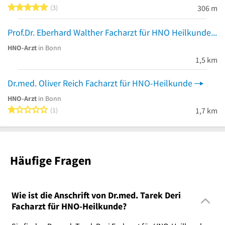
5 von 5 Sternen
3
306 m
Prof.Dr. Eberhard Walther Facharzt für HNO Heilkunde Plastische Operationen Servicetelefon
HNO-Arzt
in Bonn
1,5 km
Dr.med. Oliver Reich Facharzt für HNO-Heilkunde
HNO-Arzt
in Bonn
1 von 5 Sternen
1
1,7 km
Häufige Fragen
Wie ist die Anschrift von Dr.med. Tarek Deri
Facharzt für HNO-Heilkunde?