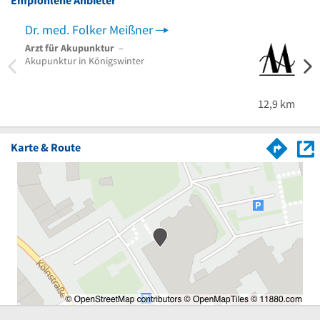
Dr. med. Folker Meißner
Arzt für Akupunktur
–
Ther
Akupunktur in Königswinter
Impfa
Mediz
12,9 km
Karte & Route