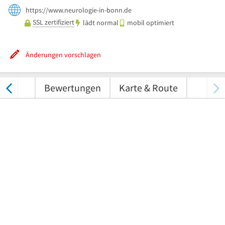
https://www.neurologie-in-bonn.de
SSL zertifiziert
lädt normal
mobil optimiert
Änderungen vorschlagen
nungen
Bewertungen
Karte & Route