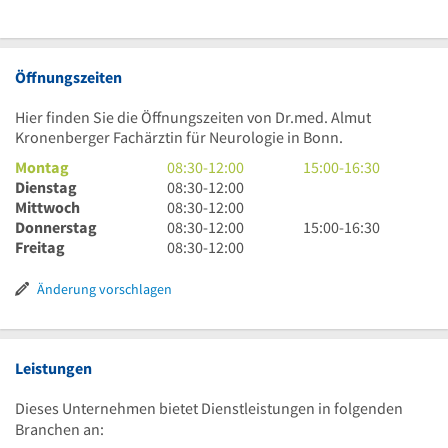
Öffnungszeiten
Hier finden Sie die Öffnungszeiten von Dr.med. Almut
Kronenberger Fachärztin für Neurologie in Bonn.
8
15
Montag
08:30
-
12:00
15:00
-
16:30
Uhr
8
Uhr
Dienstag
08:30
-
12:00
30
Uhr
8
bis
Mittwoch
08:30
-
12:00
bis
30
Uhr
8
16
15
Donnerstag
08:30
-
12:00
15:00
-
16:30
12
bis
30
Uhr
8
Uhr
Uhr
Freitag
08:30
-
12:00
Uhr
12
bis
30
Uhr
30
bis
Uhr
12
bis
30
16
Änderung vorschlagen
Uhr
12
bis
Uhr
Uhr
12
30
Uhr
Leistungen
Dieses Unternehmen bietet Dienstleistungen in folgenden
Branchen an: