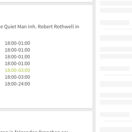
he Quiet Man Inh. Robert Rothwell in
18
18:00
-
01:00
Uhr
18
18:00
-
01:00
bis
Uhr
18
18:00
-
01:00
1
bis
Uhr
18
18:00
-
01:00
Uhr
1
bis
Uhr
18
18:00
-
03:00
Uhr
1
bis
Uhr
18
18:00
-
03:00
Uhr
1
bis
Uhr
18
18:00
-
24:00
Uhr
3
bis
Uhr
Uhr
3
bis
Uhr
24
Uhr