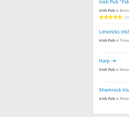
Irish Pub "Fid
Irish Pub
in Bonn
5
20
Limericks Iri
Irish Pub
in Trois
Harp
Irish Pub
in Wess
Irish Pub
in Rhei