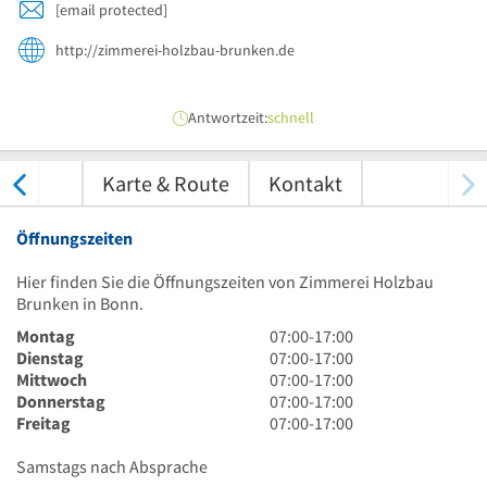
[email protected]
http://zimmerei-holzbau-brunken.de
Antwortzeit:
schnell
tungen
Karte & Route
Kontakt
Öffnungszeiten
Hier finden Sie die Öffnungszeiten von Zimmerei Holzbau
Brunken in Bonn.
7
Montag
07:00
-
17:00
Uhr
7
Dienstag
07:00
-
17:00
bis
Uhr
7
Mittwoch
07:00
-
17:00
17
bis
Uhr
7
Donnerstag
07:00
-
17:00
Uhr
17
bis
Uhr
7
Freitag
07:00
-
17:00
Uhr
17
bis
Uhr
Uhr
17
bis
Samstags nach Absprache
Uhr
17