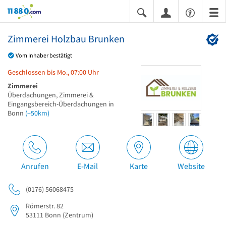
11880.com
Zimmerei Holzbau Brunken
Vom Inhaber bestätigt
Geschlossen bis Mo., 07:00 Uhr
Zimmerei
Überdachungen, Zimmerei &
Eingangsbereich-Überdachungen in
Bonn
(+50km)
Anrufen
E-Mail
Karte
Website
(0176) 56068475
Römerstr. 82
53111
Bonn
(Zentrum)