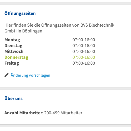
Öffnungszeiten
Hier finden Sie die Öffnungszeiten von BVS Blechtechnik
GmbH in Böblingen.
7
Montag
07:00
-
16:00
Uhr
7
Dienstag
07:00
-
16:00
bis
Uhr
7
Mittwoch
07:00
-
16:00
16
bis
Uhr
7
Donnerstag
07:00
-
16:00
Uhr
16
bis
Uhr
7
Freitag
07:00
-
16:00
Uhr
16
bis
Uhr
Uhr
16
bis
Änderung vorschlagen
Uhr
16
Uhr
Über uns
Anzahl Mitarbeiter
: 200-499 Mitarbeiter