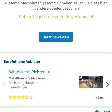
diesem Unternehmen gesammelt haben, teilen Sie diese hier
mit anderen Seitenbesuchern.
Geben Sie jetzt die erste Bewertung ab!
Jetzt bewerten
Empfohlene Anbieter
Schlosserei Richter
Dere
Metallbau
– Schlosserei,
Schlo
Edelstahlgeländer in
Edels
Sindelfingen
5 von 5 Sternen
1
3 km