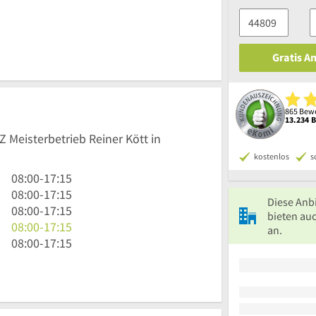
Gratis A
865 Bewe
13.234 
Z Meisterbetrieb Reiner Kött in
kostenlos
s
8
08:00
-
17:15
Uhr
8
08:00
-
17:15
Diese Anb
bis
Uhr
8
08:00
-
17:15
bieten au
17
bis
Uhr
8
08:00
-
17:15
an.
Uhr
17
bis
Uhr
8
08:00
-
17:15
15
Uhr
17
bis
Uhr
15
Uhr
17
bis
15
Uhr
17
15
Uhr