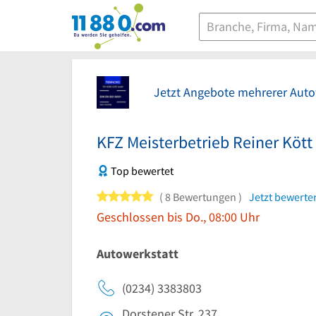
11880.com
Jetzt Angebote mehrerer Auto
KFZ Meisterbetrieb Reiner Kött
Top bewertet
5 von 5 Sternen
8 Bewertungen
Jetzt bewerte
Geschlossen bis Do., 08:00 Uhr
Autowerkstatt
(0234) 3383803
Dorstener Str. 237