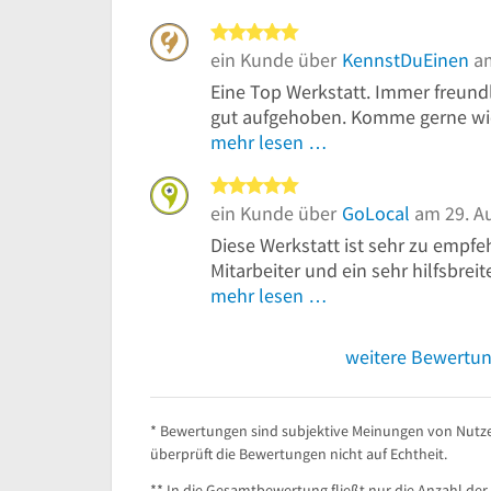
5 von 5 Sternen
ein Kunde über
KennstDuEinen
am
Eine Top Werkstatt. Immer freundli
gut aufgehoben. Komme gerne wi
mehr lesen …
5 von 5 Sternen
ein Kunde über
GoLocal
am 29. A
Diese Werkstatt ist sehr zu empfeh
Mitarbeiter und ein sehr hilfsbreiter
mehr lesen …
weitere Bewertu
* Bewertungen sind subjektive Meinungen von Nutze
überprüft die Bewertungen nicht auf Echtheit.
** In die Gesamtbewertung fließt nur die Anzahl der