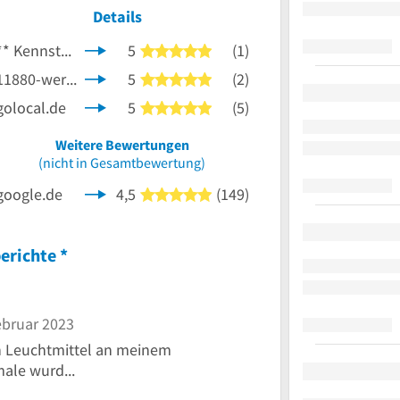
Details
**
KennstDuEinen.de
5
(1)
5 von 5 Sternen
11880-werkstatt.com
5
(2)
5 von 5 Sternen
nen
golocal.de
5
(5)
5 von 5 Sternen
Weitere Bewertungen
(nicht in Gesamtbewertung)
google.de
4,5
(149)
5 von 5 Sternen
erichte
*
ebruar 2023
in Leuchtmittel an meinem
ale wurd...