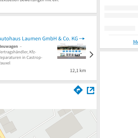
Autohaus Laumen GmbH & Co. KG
Basdorf Karosserie un
M
Neuwagen
–
Autolackierer
– Kfz-
ertragshändler, Kfz-
Unfallinstandsetzung, Kfz-
Reparaturen in Castrop-
Lackierungen in
Rauxel
Gelsenkirchen
12,1 km