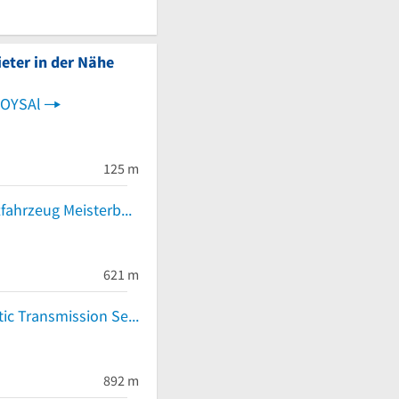
eter in der Nähe
SOYSAl
125 m
KFZ Trox Kraftfahrzeug Meisterbetrieb
621 m
ATSP Automatic Transmission Service & Parts GmbH
892 m