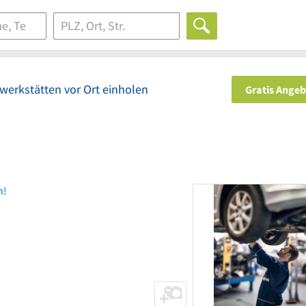
werkstätten vor Ort einholen
Gratis Ange
n!