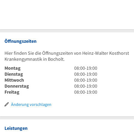
Öffnungszeiten
Hier finden Sie die Öffnungszeiten von Heinz-Walter Kosthorst
Krankengymnastik in Bocholt.
8
Montag
08:00
-
19:00
Uhr
8
Dienstag
08:00
-
19:00
bis
Uhr
8
Mittwoch
08:00
-
19:00
19
bis
Uhr
8
Donnerstag
08:00
-
19:00
Uhr
19
bis
Uhr
8
Freitag
08:00
-
19:00
Uhr
19
bis
Uhr
Uhr
19
bis
Änderung vorschlagen
Uhr
19
Uhr
Leistungen