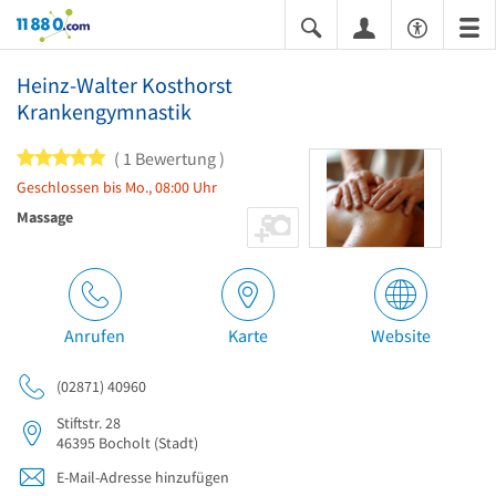
11880.com
Heinz-Walter Kosthorst
Krankengymnastik
5 von 5 Sternen
1 Bewertung
Geschlossen bis Mo., 08:00 Uhr
Massage
Anrufen
Karte
Website
(02871) 40960
Stiftstr. 28
46395
Bocholt
(Stadt)
E-Mail-Adresse hinzufügen