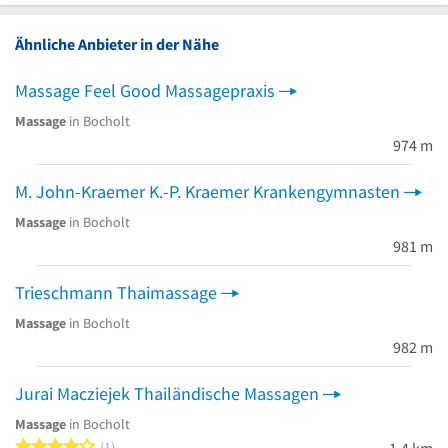
Ähnliche Anbieter in der Nähe
Massage Feel Good Massagepraxis
Massage
in Bocholt
974 m
M. John-Kraemer K.-P. Kraemer Krankengymnasten
Massage
in Bocholt
981 m
Trieschmann Thaimassage
Massage
in Bocholt
982 m
Jurai Macziejek Thailändische Massagen
Massage
in Bocholt
4 von 5 Sternen
1
1,4 km