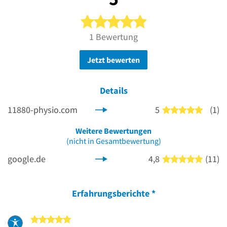
5 von 5 Sternen
1 Bewertung
Jetzt bewerten
Details
11880-physio.com
5
(1)
5 von 5
Weitere Bewertungen
(nicht in Gesamtbewertung)
google.de
4,8
(11)
5 von 5
Erfahrungsberichte
*
5 von 5 Sternen