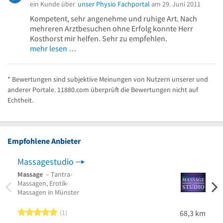
ein Kunde über
unser Physio Fachportal
am 29. Juni 2011
Kompetent, sehr angenehme und ruhige Art. Nach
mehreren Arztbesuchen ohne Erfolg konnte Herr
Kosthorst mir helfen. Sehr zu empfehlen.
mehr lesen …
* Bewertungen sind subjektive Meinungen von Nutzern unserer und
anderer Portale. 11880.com überprüft die Bewertungen nicht auf
Echtheit.
Empfohlene Anbieter
Massagestudio
Massage
– Tantra-
Mass
Massagen, Erotik-
Kräut
Massagen in Münster
Tradit
Massa
5 von 5 Sternen
1
68,3 km