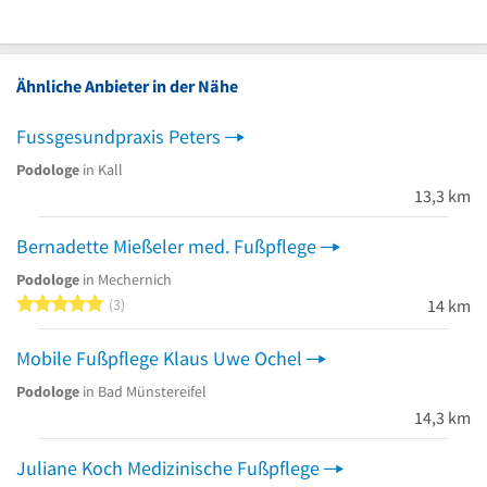
Ähnliche Anbieter in der Nähe
Fussgesundpraxis Peters
Podologe
in Kall
13,3 km
Bernadette Mießeler med. Fußpflege
Podologe
in Mechernich
5 von 5 Sternen
3
14 km
Mobile Fußpflege Klaus Uwe Ochel
Podologe
in Bad Münstereifel
14,3 km
Juliane Koch Medizinische Fußpflege