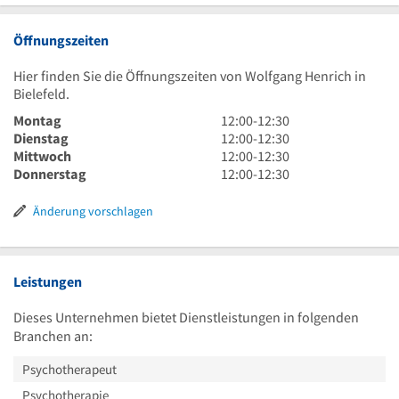
Öffnungszeiten
Hier finden Sie die Öffnungszeiten von Wolfgang Henrich in
Bielefeld.
12
Montag
12:00
-
12:30
Uhr
12
Dienstag
12:00
-
12:30
bis
Uhr
12
Mittwoch
12:00
-
12:30
12
bis
Uhr
12
Donnerstag
12:00
-
12:30
Uhr
12
bis
Uhr
30
Uhr
12
bis
Änderung vorschlagen
30
Uhr
12
30
Uhr
30
Leistungen
Dieses Unternehmen bietet Dienstleistungen in folgenden
Branchen an:
Psychotherapeut
Psychotherapie