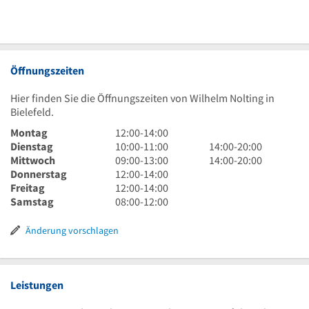
Öffnungszeiten
Hier finden Sie die Öffnungszeiten von Wilhelm Nolting in
Bielefeld.
12
Montag
12:00
-
14:00
Uhr
10
14
Dienstag
10:00
-
11:00
14:00
-
20:00
bis
Uhr
9
Uhr
14
Mittwoch
09:00
-
13:00
14:00
-
20:00
14
bis
Uhr
12
bis
Uhr
Donnerstag
12:00
-
14:00
Uhr
11
bis
Uhr
12
20
bis
Freitag
12:00
-
14:00
Uhr
13
bis
Uhr
8
Uhr
20
Samstag
08:00
-
12:00
Uhr
14
bis
Uhr
Uhr
Uhr
14
bis
Änderung vorschlagen
Uhr
12
Uhr
Leistungen