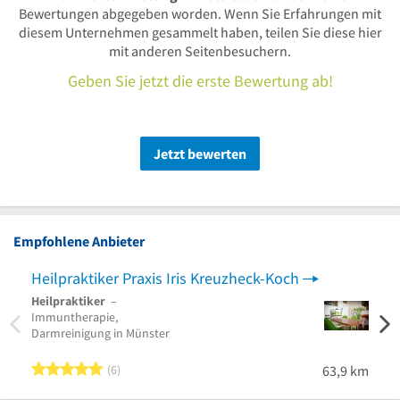
Bewertungen abgegeben worden. Wenn Sie Erfahrungen mit
diesem Unternehmen gesammelt haben, teilen Sie diese hier
mit anderen Seitenbesuchern.
Geben Sie jetzt die erste Bewertung ab!
Jetzt bewerten
Empfohlene Anbieter
Heilpraktiker Praxis Iris Kreuzheck-Koch
Heilpraktiker
–
Heilp
Immuntherapie,
Natur
Darmreinigung in Münster
Komp
Onkol
5 von 5 Sternen
6
63,9 km