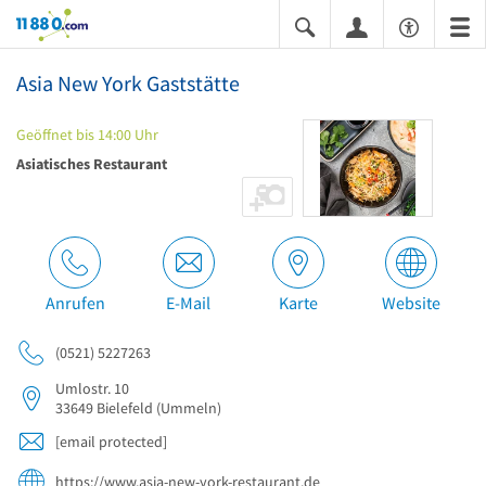
11880.com
Asia New York Gaststätte
Geöffnet bis 14:00 Uhr
Asiatisches Restaurant
Anrufen
E-Mail
Karte
Website
(0521) 5227263
Umlostr. 10
33649
Bielefeld
(Ummeln)
[email protected]
https://www.asia-new-york-restaurant.de