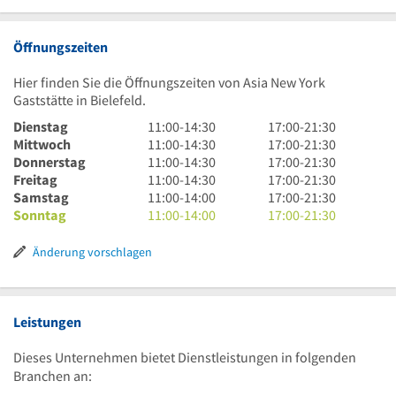
Öffnungszeiten
Hier finden Sie die Öffnungszeiten von Asia New York
Gaststätte in Bielefeld.
11
17
Dienstag
11:00
-
14:30
17:00
-
21:30
Uhr
11
Uhr
17
Mittwoch
11:00
-
14:30
17:00
-
21:30
bis
Uhr
11
bis
Uhr
17
Donnerstag
11:00
-
14:30
17:00
-
21:30
14
bis
Uhr
11
21
bis
Uhr
17
Freitag
11:00
-
14:30
17:00
-
21:30
Uhr
14
bis
Uhr
11
Uhr
21
bis
Uhr
17
Samstag
11:00
-
14:00
17:00
-
21:30
30
Uhr
14
bis
Uhr
11
30
Uhr
21
bis
Uhr
17
Sonntag
11:00
-
14:00
17:00
-
21:30
30
Uhr
14
bis
Uhr
30
Uhr
21
bis
Uhr
30
Uhr
14
bis
30
Uhr
21
bis
Änderung vorschlagen
30
Uhr
14
30
Uhr
21
Uhr
30
Uhr
30
Leistungen
Dieses Unternehmen bietet Dienstleistungen in folgenden
Branchen an: