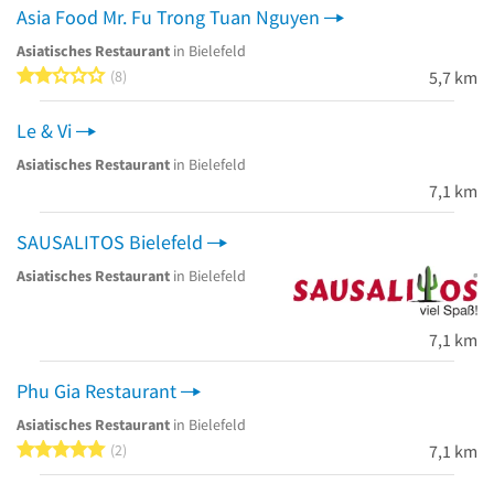
Asia Food Mr. Fu Trong Tuan Nguyen
Asiatisches Restaurant
in Bielefeld
2 von 5 Sternen
8
5,7 km
Le & Vi
Asiatisches Restaurant
in Bielefeld
7,1 km
SAUSALITOS Bielefeld
Asiatisches Restaurant
in Bielefeld
7,1 km
Phu Gia Restaurant
Asiatisches Restaurant
in Bielefeld
5 von 5 Sternen
2
7,1 km