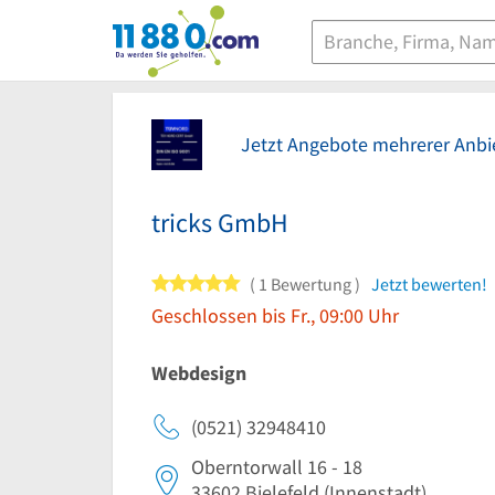
11880.com
Jetzt Angebote mehrerer Anbie
tricks GmbH
5 von 5 Sternen
1 Bewertung
Jetzt bewerten!
Geschlossen bis Fr., 09:00 Uhr
Webdesign
(0521) 32948410
Oberntorwall 16 - 18
33602
Bielefeld
(Innenstadt)