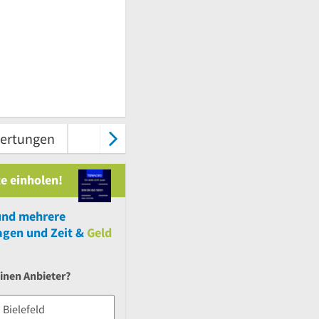
ertungen
Karte & Route
e einholen!
und
mehrere
agen und Zeit &
Geld
inen Anbieter?