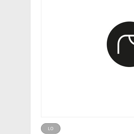
LO
LO