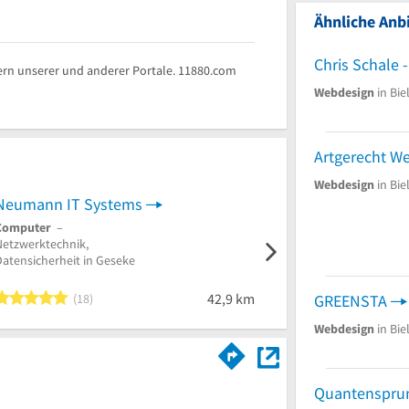
Ähnliche Anbi
rn unserer und anderer Portale. 11880.com
Webdesign
in Bie
Webdesign
in Bie
Neumann IT Systems
Werbeagentur DESIGN
Computer
–
Werbeagentur
–
Netzwerktechnik,
Webdesigner,
Datensicherheit in Geseke
Suchmaschinen-
Optimierung in Paderborn
5 von 5 Sternen
5 von 5 St
42,9 km
GREENSTA
18
9
Webdesign
in Bie
Quantenspru