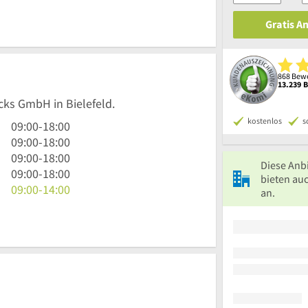
Gratis A
868 Bewe
13.239 
icks GmbH in Bielefeld.
kostenlos
s
9
09:00
-
18:00
Uhr
9
09:00
-
18:00
bis
Uhr
9
09:00
-
18:00
Diese Anb
18
bis
Uhr
9
09:00
-
18:00
bieten auc
Uhr
18
bis
Uhr
9
09:00
-
14:00
an.
Uhr
18
bis
Uhr
Uhr
18
bis
Uhr
14
Uhr