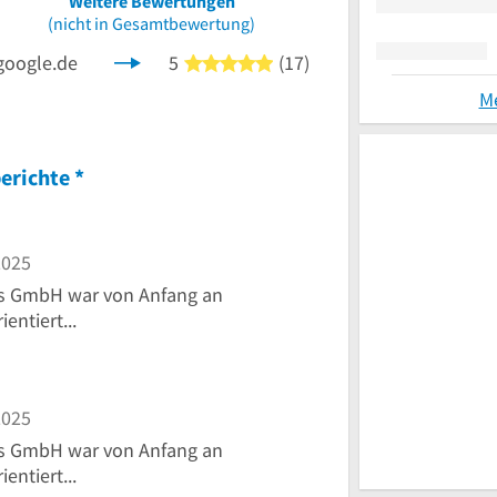
Weitere Bewertungen
nen
(nicht in Gesamtbewertung)
google.de
5
(17)
5 von 5 Sternen
M
erichte
*
2025
ks GmbH war von Anfang an
entiert...
2025
ks GmbH war von Anfang an
entiert...