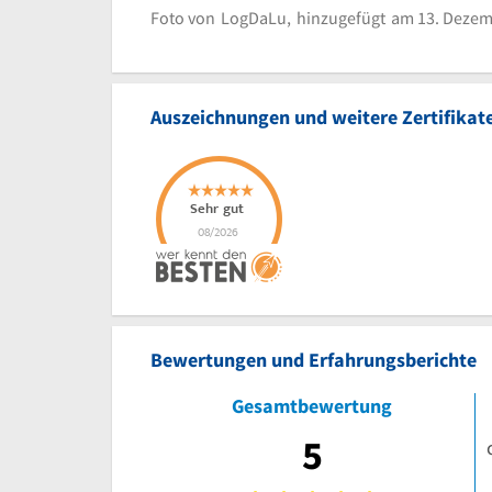
eingestellt von
LogDaLu
Foto von
LogDaLu,
hinzugefügt
am 13. Dezem
Logo Muku
Bild melden
Auszeichnungen und weitere Zertifikat
Bewertungen und Erfahrungsberichte
Gesamtbewertung
5