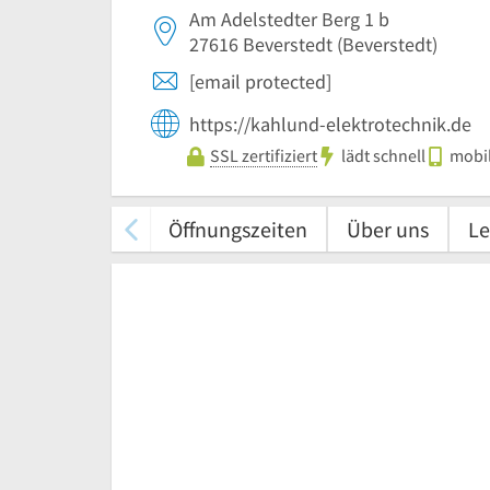
Am Adelstedter Berg 1 b
27616
Beverstedt
(Beverstedt)
[email protected]
https://kahlund-elektrotechnik.de
SSL zertifiziert
lädt schnell
mobil
Öffnungszeiten
Über uns
Le