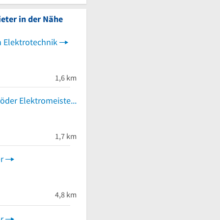
eter in der Nähe
n Elektrotechnik
1,6 km
Clemens Schröder Elektromeister
1,7 km
r
 von 5 Sternen
4,8 km
r