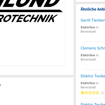
Ähnliche Anbi
Gerrit Tienke
Elektriker
in
Beverstedt
Elektriker
in
Beverstedt
Elektro Teube
Elektriker
in
e
Beverstedt
1
2
Elektro Teube