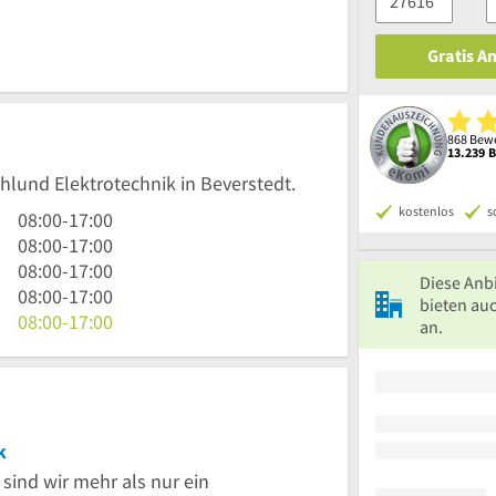
Gratis A
868 Bewe
13.239 
ahlund Elektrotechnik in Beverstedt.
kostenlos
s
8
08:00
-
17:00
Uhr
8
08:00
-
17:00
bis
Uhr
8
08:00
-
17:00
Diese Anb
17
bis
Uhr
8
08:00
-
17:00
bieten auc
Uhr
17
bis
Uhr
8
08:00
-
17:00
an.
Uhr
17
bis
Uhr
Uhr
17
bis
Uhr
17
Uhr
k
sind wir mehr als nur ein