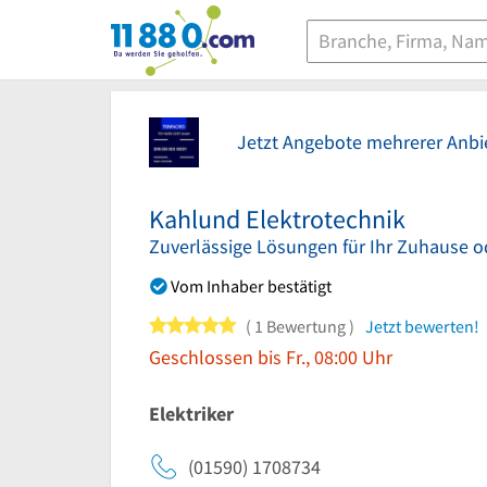
11880.com
Jetzt Angebote mehrerer Anbie
Kahlund Elektrotechnik
Zuverlässige Lösungen für Ihr Zuhause 
Vom Inhaber bestätigt
5 von 5 Sternen
1 Bewertung
Jetzt bewerten!
Geschlossen bis Fr., 08:00 Uhr
Elektriker
(01590) 1708734