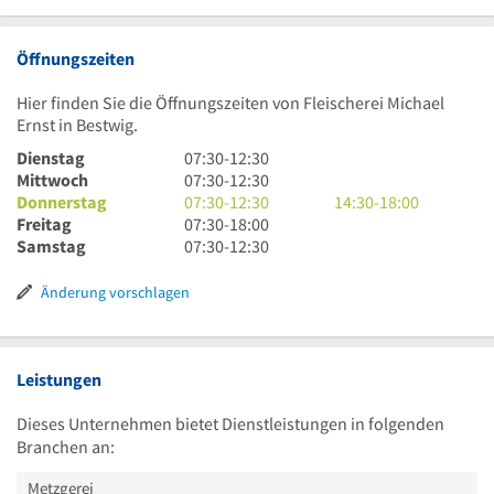
Öffnungszeiten
Hier finden Sie die Öffnungszeiten von Fleischerei Michael
Ernst in Bestwig.
7
Dienstag
07:30
-
12:30
Uhr
7
Mittwoch
07:30
-
12:30
30
Uhr
7
14
Donnerstag
07:30
-
12:30
14:30
-
18:00
bis
30
Uhr
7
Uhr
Freitag
07:30
-
18:00
12
bis
30
Uhr
7
30
Samstag
07:30
-
12:30
Uhr
12
bis
30
Uhr
bis
30
Uhr
12
bis
30
18
Änderung vorschlagen
30
Uhr
18
bis
Uhr
30
Uhr
12
Uhr
30
Leistungen
Dieses Unternehmen bietet Dienstleistungen in folgenden
Branchen an:
Metzgerei