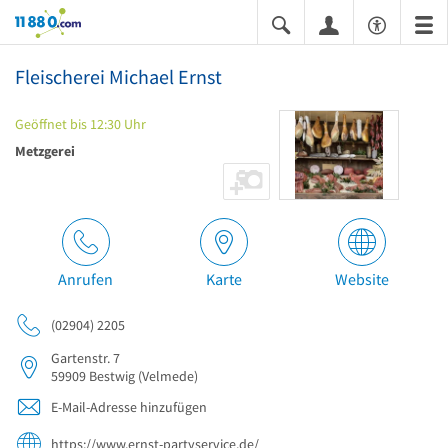
11880.com
Fleischerei Michael Ernst
Geöffnet bis 12:30 Uhr
Metzgerei
Anrufen
Karte
Website
(02904) 2205
Gartenstr. 7
59909
Bestwig
(Velmede)
E-Mail-Adresse hinzufügen
https://www.ernst-partyservice.de/