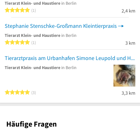
Tierarzt Klein- und Haustiere
in Berlin
5 von 5 Sternen
1
2,4 km
Stephanie Stenschke-Großmann Kleintierpraxis
Tierarzt Klein- und Haustiere
in Berlin
5 von 5 Sternen
1
3 km
Tierarztpraxis am Urbanhafen Simone Leupold und Heiko Steffens Kleintierpraxis
Tierarzt Klein- und Haustiere
in Berlin
5 von 5 Sternen
3
3,3 km
Häufige Fragen