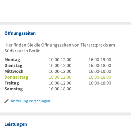
Öffnungszeiten
Hier finden Sie die Öffnungszeiten von Tierarztpraxis am
Südkreuz in Berlin.
10
16
Montag
10:00
-
12:00
16:00
-
19:00
Uhr
10
Uhr
16
Dienstag
10:00
-
12:00
16:00
-
18:00
bis
Uhr
10
bis
Uhr
16
Mittwoch
10:00
-
12:00
16:00
-
19:00
12
bis
Uhr
10
19
bis
Uhr
16
Donnerstag
10:00
-
12:00
16:00
-
18:00
Uhr
12
bis
Uhr
10
Uhr
18
bis
Uhr
16
Freitag
10:00
-
12:00
16:00
-
18:00
Uhr
12
bis
Uhr
16
Uhr
19
bis
Uhr
Samstag
16:00
-
18:00
Uhr
12
bis
Uhr
Uhr
18
bis
Uhr
12
bis
Uhr
18
Änderung vorschlagen
Uhr
18
Uhr
Uhr
Leistungen