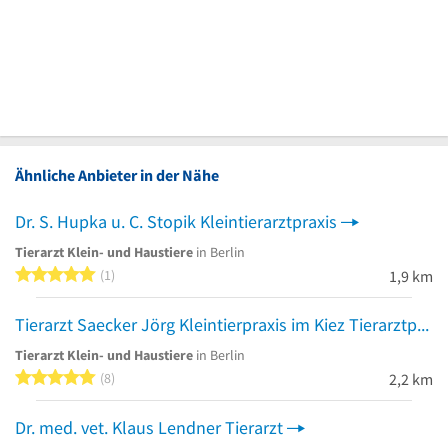
Ähnliche Anbieter in der Nähe
Dr. S. Hupka u. C. Stopik Kleintierarztpraxis
Tierarzt Klein- und Haustiere
in Berlin
5 von 5 Sternen
1
1,9 km
Tierarzt Saecker Jörg Kleintierpraxis im Kiez Tierarztpraxis
Tierarzt Klein- und Haustiere
in Berlin
5 von 5 Sternen
8
2,2 km
Dr. med. vet. Klaus Lendner Tierarzt