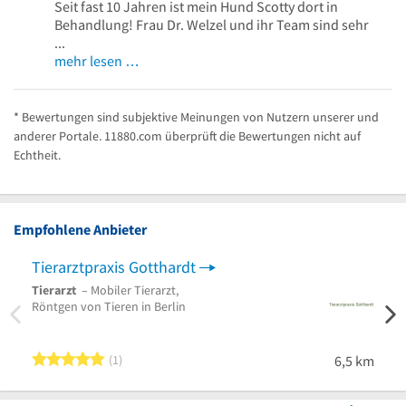
Seit fast 10 Jahren ist mein Hund Scotty dort in
Behandlung! Frau Dr. Welzel und ihr Team sind sehr
...
mehr lesen …
* Bewertungen sind subjektive Meinungen von Nutzern unserer und
anderer Portale. 11880.com überprüft die Bewertungen nicht auf
Echtheit.
Empfohlene Anbieter
Tierarztpraxis Gotthardt
Tierarzt
– Mobiler Tierarzt,
Röntgen von Tieren in Berlin
5 von 5 Sternen
1
6,5 km