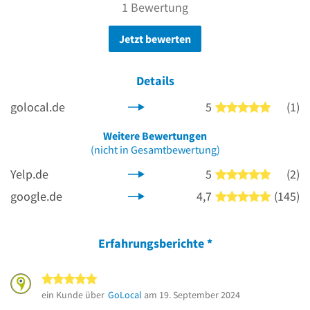
1 Bewertung
Jetzt bewerten
Details
golocal.de
5
(1)
5 von 5 
Weitere Bewertungen
(nicht in Gesamtbewertung)
Yelp.de
5
(2)
5 von 5 
google.de
4,7
(145)
5 von 5 
Erfahrungsberichte
*
5 von 5 Sternen
ein Kunde über
GoLocal
am 19. September 2024