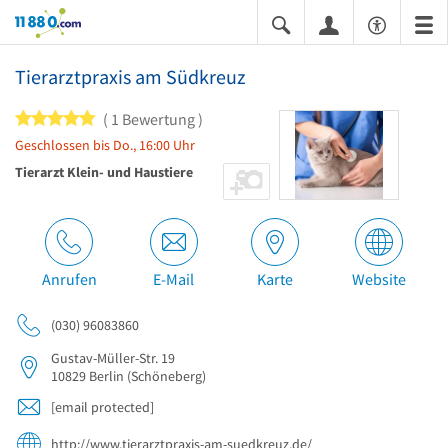
11880.com
Tierarztpraxis am Südkreuz
5 von 5 Sternen
1 Bewertung
Geschlossen bis Do., 16:00 Uhr
Tierarzt Klein- und Haustiere
Anrufen
E-Mail
Karte
Website
(030) 96083860
Gustav-Müller-Str. 19
10829
Berlin
(Schöneberg)
[email protected]
http://www.tierarztpraxis-am-suedkreuz.de/