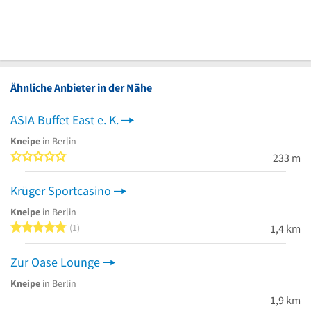
Ähnliche Anbieter in der Nähe
ASIA Buffet East e. K.
Kneipe
in Berlin
0 von 5 Sternen
233 m
Krüger Sportcasino
Kneipe
in Berlin
5 von 5 Sternen
1
1,4 km
Zur Oase Lounge
Kneipe
in Berlin
1,9 km