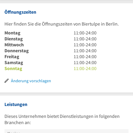
Öffnungszeiten
Hier finden Sie die Öffnungszeiten von Biertulpe in Berlin.
11
Montag
11:00
-
24:00
Uhr
11
Dienstag
11:00
-
24:00
bis
Uhr
11
Mittwoch
11:00
-
24:00
24
bis
Uhr
11
Donnerstag
11:00
-
24:00
Uhr
24
bis
Uhr
11
Freitag
11:00
-
24:00
Uhr
24
bis
Uhr
11
Samstag
11:00
-
24:00
Uhr
24
bis
Uhr
11
Sonntag
11:00
-
24:00
Uhr
24
bis
Uhr
Uhr
24
bis
Änderung vorschlagen
Uhr
24
Uhr
Leistungen
Dieses Unternehmen bietet Dienstleistungen in folgenden
Branchen an: