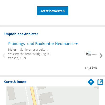
Jetzt bewerten
Empfohlene Anbieter
Planungs- und Baukontor Neumann
Arch
Maler
– Sanierungsarbeiten,
Archi
Wasserschadenbeseitigung in
Besta
Winsen, Aller
Buxt
15,4 km
Karte & Route