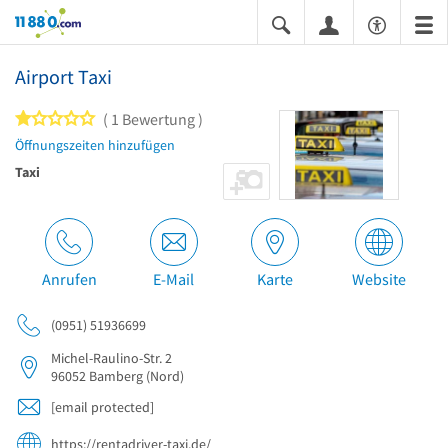
11880.com
Airport Taxi
1 von 5 Sternen
1 Bewertung
Öffnungszeiten hinzufügen
Taxi
Anrufen
E-Mail
Karte
Website
(0951) 51936699
Michel-Raulino-Str. 2
96052
Bamberg
(Nord)
[email protected]
https://rentadriver-taxi.de/