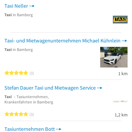
Taxi Neller
Taxi
in Bamberg
Taxi- und Mietwagenunternehmen Michael Kühnlein
Taxi
in Bamberg
5 von 5 Sternen
3
1 km
Stefan Dauer Taxi und Mietwagen Service
Taxi
– Taxiunternehmen,
Krankenfahrten in Bamberg
5 von 5 Sternen
3
1,2 km
Taxiunternehmen Bott