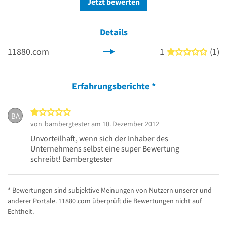
Jetzt bewerten
Details
11880.com
1
(1)
1 von
Erfahrungsberichte
*
1 von 5 Sternen
BA
von
bambergtester
am 10. Dezember 2012
Unvorteilhaft, wenn sich der Inhaber des
Unternehmens selbst eine super Bewertung
schreibt! Bambergtester
* Bewertungen sind subjektive Meinungen von Nutzern unserer und
anderer Portale. 11880.com überprüft die Bewertungen nicht auf
Echtheit.