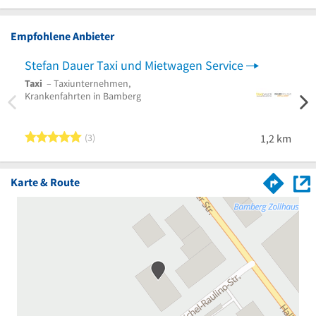
Empfohlene Anbieter
Stefan Dauer Taxi und Mietwagen Service
Haid
Taxi
– Taxiunternehmen,
Taxi
–
Krankenfahrten in Bamberg
Kurie
bei C
5 von 5 Sternen
3
1,2 km
Karte & Route