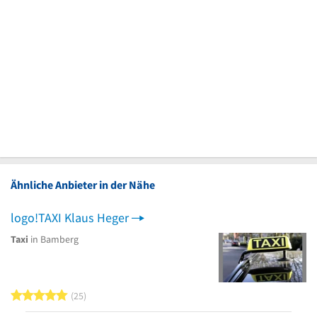
Ähnliche Anbieter in der Nähe
logo!TAXI Klaus Heger
Taxi
in Bamberg
5 von 5 Sternen
25