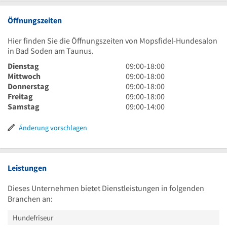
Öffnungszeiten
Hier finden Sie die Öffnungszeiten von Mopsfidel-Hundesalon
in Bad Soden am Taunus.
9
Dienstag
09:00
-
18:00
Uhr
9
Mittwoch
09:00
-
18:00
bis
Uhr
9
Donnerstag
09:00
-
18:00
18
bis
Uhr
9
Freitag
09:00
-
18:00
Uhr
18
bis
Uhr
9
Samstag
09:00
-
14:00
Uhr
18
bis
Uhr
Uhr
18
bis
Änderung vorschlagen
Uhr
14
Uhr
Leistungen
Dieses Unternehmen bietet Dienstleistungen in folgenden
Branchen an:
Hundefriseur