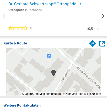
Dr. Gerhard Schwartzkopff Orthopäde
Orthopäde
in Eschborn
Akup
Schme
Priva
1 von 5 Sternen
1
10,5 km
Karte & Route
Weitere Kontaktdaten