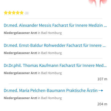
5 von 5 Sternen
3
Dr.med. Alexander Messis Facharzt für Innere Medizin und Rheumatologie
Niedergelassener Arzt
in Bad Homburg
Dr.med. Ernst-Baldur Rohwedder Facharzt für Innere Medizin Hämatolog. u. Intern.Onkologie
Niedergelassener Arzt
in Bad Homburg
Dr.Dr.phil. Thomas Kaufmann Facharzt für Innere Medizin
Niedergelassener Arzt
in Bad Homburg
107 m
Dr.med. Maria Pelchen-Baumann Praktische Ärztin
Niedergelassener Arzt
in Bad Homburg
204 m