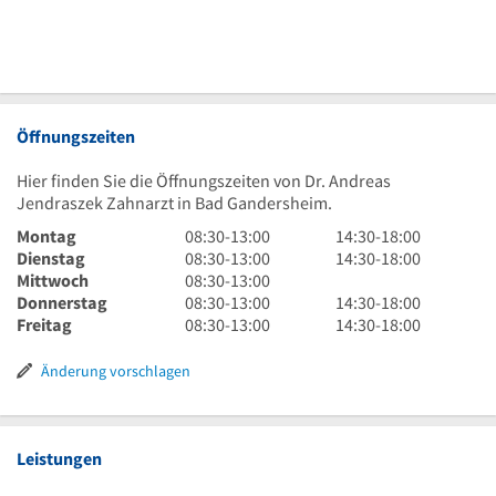
Öffnungszeiten
Hier finden Sie die Öffnungszeiten von Dr. Andreas
Jendraszek Zahnarzt in Bad Gandersheim.
8
14
Montag
08:30
-
13:00
14:30
-
18:00
Uhr
8
Uhr
14
Dienstag
08:30
-
13:00
14:30
-
18:00
30
Uhr
8
30
Uhr
Mittwoch
08:30
-
13:00
bis
30
Uhr
8
bis
30
14
Donnerstag
08:30
-
13:00
14:30
-
18:00
13
bis
30
Uhr
8
18
bis
Uhr
14
Freitag
08:30
-
13:00
14:30
-
18:00
Uhr
13
bis
30
Uhr
Uhr
18
30
Uhr
Uhr
13
bis
30
Uhr
bis
30
Änderung vorschlagen
Uhr
13
bis
18
bis
Uhr
13
Uhr
18
Uhr
Uhr
Leistungen