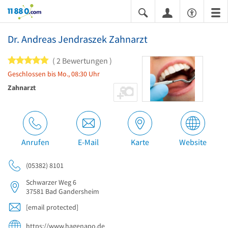
11880.com
Dr. Andreas Jendraszek Zahnarzt
5 von 5 Sternen
2 Bewertungen
Geschlossen bis Mo., 08:30 Uhr
Zahnarzt
Anrufen
E-Mail
Karte
Website
(05382) 8101
Schwarzer Weg 6
37581
Bad Gandersheim
[email protected]
https://www.hagenapo.de