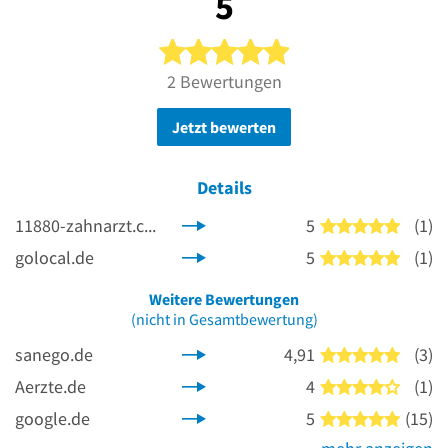
5
5 von 5 Sternen
2 Bewertungen
Jetzt bewerten
Details
11880-zahnarzt.com
5
(1)
5 von 5
golocal.de
5
(1)
5 von 5
Weitere Bewertungen
(nicht in Gesamtbewertung)
sanego.de
4,91
(3)
5 von 5
Aerzte.de
4
(1)
4 von 5
google.de
5
(15)
5 von 5