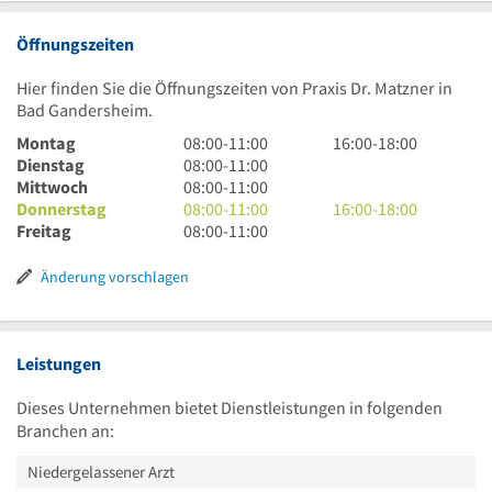
Öffnungszeiten
Hier finden Sie die Öffnungszeiten von Praxis Dr. Matzner in
Bad Gandersheim.
8
16
Montag
08:00
-
11:00
16:00
-
18:00
Uhr
8
Uhr
Dienstag
08:00
-
11:00
bis
Uhr
8
bis
Mittwoch
08:00
-
11:00
11
bis
Uhr
8
18
16
Donnerstag
08:00
-
11:00
16:00
-
18:00
Uhr
11
bis
Uhr
8
Uhr
Uhr
Freitag
08:00
-
11:00
Uhr
11
bis
Uhr
bis
Uhr
11
bis
18
Änderung vorschlagen
Uhr
11
Uhr
Uhr
Leistungen
Dieses Unternehmen bietet Dienstleistungen in folgenden
Branchen an:
Niedergelassener Arzt