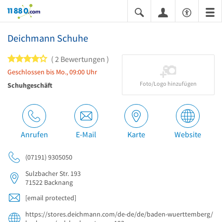
11880.com
Deichmann Schuhe
4 von 5 Sternen
2 Bewertungen
Geschlossen bis Mo., 09:00 Uhr
Foto/Logo hinzufügen
Schuhgeschäft
Anrufen
E-Mail
Karte
Website
(07191) 9305050
Sulzbacher Str. 193
71522
Backnang
[email protected]
https://stores.deichmann.com/de-de/de/baden-wuerttemberg/