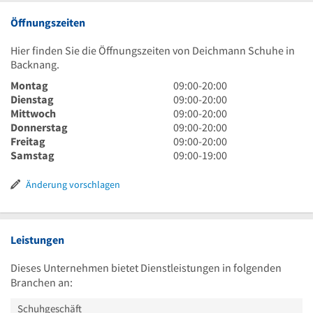
Öffnungszeiten
Hier finden Sie die Öffnungszeiten von Deichmann Schuhe in
Backnang.
9
Montag
09:00
-
20:00
Uhr
9
Dienstag
09:00
-
20:00
bis
Uhr
9
Mittwoch
09:00
-
20:00
20
bis
Uhr
9
Donnerstag
09:00
-
20:00
Uhr
20
bis
Uhr
9
Freitag
09:00
-
20:00
Uhr
20
bis
Uhr
9
Samstag
09:00
-
19:00
Uhr
20
bis
Uhr
Uhr
20
bis
Änderung vorschlagen
Uhr
19
Uhr
Leistungen
Dieses Unternehmen bietet Dienstleistungen in folgenden
Branchen an:
Schuhgeschäft