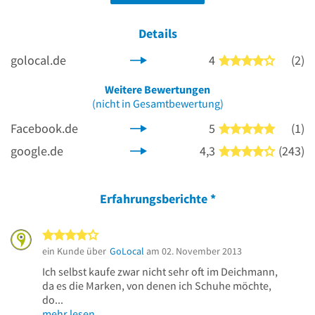
Details
golocal.de
4
(2)
4 von 5 
Weitere Bewertungen
(nicht in Gesamtbewertung)
Facebook.de
5
(1)
5 von 5 
google.de
4,3
(243)
4 von 5 
Erfahrungsberichte
*
4 von 5 Sternen
ein Kunde über
GoLocal
am 02. November 2013
Ich selbst kaufe zwar nicht sehr oft im Deichmann,
da es die Marken, von denen ich Schuhe möchte,
do...
mehr lesen …