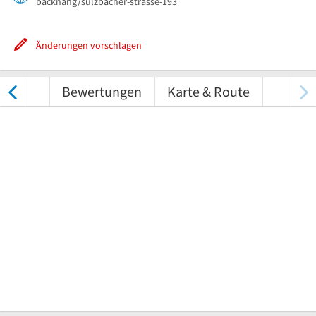
backnang/sulzbacher-strasse-193
Änderungen vorschlagen
nungen
Bewertungen
Karte & Route