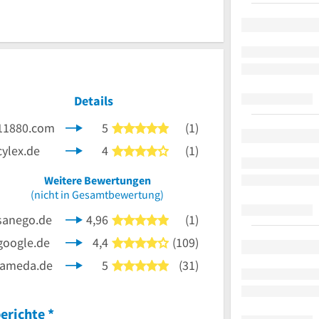
Details
11880.com
5
(1)
5 von 5 Sternen
cylex.de
4
(1)
4 von 5 Sternen
nen
Weitere Bewertungen
(nicht in Gesamtbewertung)
sanego.de
4,96
(1)
5 von 5 Sternen
google.de
4,4
(109)
4 von 5 Sternen
jameda.de
5
(31)
5 von 5 Sternen
erichte
*