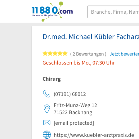
11880.com
Dr.med. Michael Kübler Facharz
5 von 5 Sternen
2 Bewertungen
Jetzt bewerte
Geschlossen bis Mo., 07:30 Uhr
Chirurg
(07191) 68012
Fritz-Munz-Weg 12
71522
Backnang
[email protected]
https://www.kuebler-arztpraxis.de