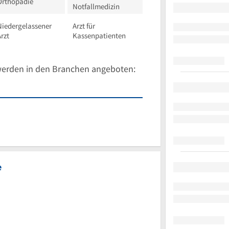
Orthopädie
Notfallmedizin
Niedergelassener
Arzt für
rzt
Kassenpatienten
werden in den Branchen angeboten:
e