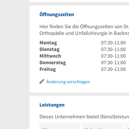
Öffnungszeiten
Hier finden Sie die Öffnungszeiten von Dr
Orthopädie und Unfallchirurgie in Backn
7
Montag
07:30
-
11:00
Uhr
7
Dienstag
07:30
-
11:00
30
Uhr
7
Mittwoch
07:30
-
11:00
bis
30
Uhr
7
Donnerstag
07:30
-
11:00
11
bis
30
Uhr
7
Freitag
07:30
-
11:00
Uhr
11
bis
30
Uhr
Uhr
11
bis
30
Änderung vorschlagen
Uhr
11
bis
Uhr
11
Uhr
Leistungen
Dieses Unternehmen bietet Dienstleistun