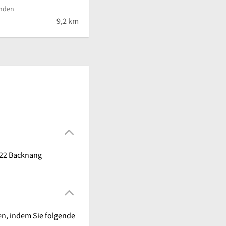
nden
 von 5 Sternen
9,2 km
522 Backnang
en, indem Sie folgende