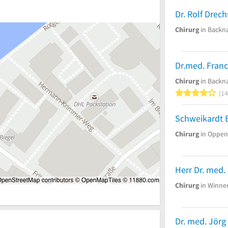
Chirurg
in Backn
Chirurg
in Backn
4
14
Chirurg
in Oppen
Chirurg
in Winne