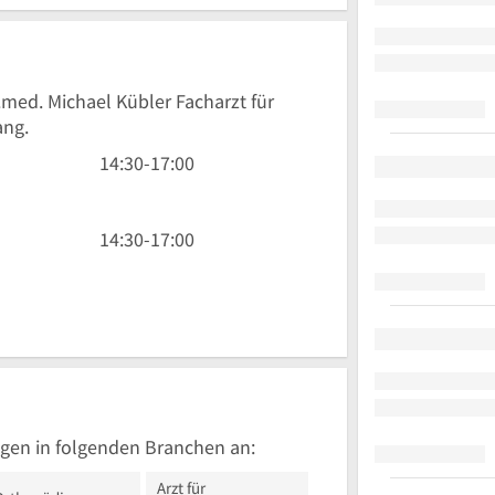
.med. Michael Kübler Facharzt für
ang.
14
14:30
-
17:00
Uhr
30
bis
14
14:30
-
17:00
17
Uhr
Uhr
30
bis
17
Uhr
gen in folgenden Branchen an:
Arzt für