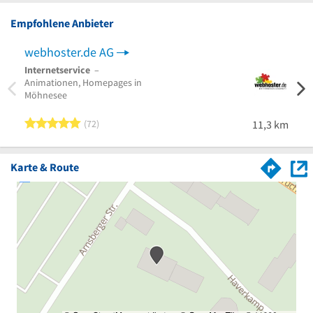
Empfohlene Anbieter
webhoster.de AG
EDV 
Internetservice
–
IT-Co
Animationen, Homepages in
Berat
Möhnesee
Wuppe
5 von 5 Sternen
72
11,3 km
Karte & Route