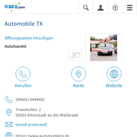
11880.com
Automobile TX
Öffnungszeiten hinzufügen
Autohandel
Anrufen
Karte
Website
(09602) 9449482
Traindorfstr. 2
92665
Altenstadt an der Waldnaab
[email protected]
https://www.automobiletx.de