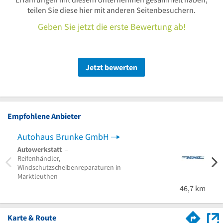
teilen Sie diese hier mit anderen Seitenbesuchern.
Geben Sie jetzt die erste Bewertung ab!
Jetzt bewerten
Empfohlene Anbieter
Autohaus Brunke GmbH
Autowerkstatt
–
Auto
Reifenhändler,
Gebra
Windschutzscheibenreparaturen in
24 St
Marktleuthen
Mitte
46,7 km
Karte & Route