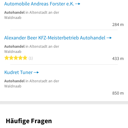
Automobile Andreas Forster e.K.
Autohandel
in Altenstadt an der
Waldnaab
284 m
Alexander Beer KFZ-Meisterbetrieb Autohandel
Autohandel
in Altenstadt an der
Waldnaab
5 von 5 Sternen
1
433 m
Kudret Tuner
Autohandel
in Altenstadt an der
Waldnaab
850 m
Häufige Fragen