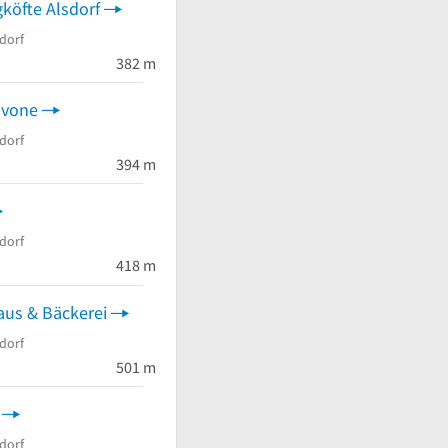
köfte Alsdorf
dorf
382 m
avone
dorf
394 m
dorf
 von 5 Sternen
418 m
us & Bäckerei
dorf
501 m
dorf