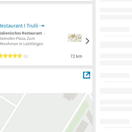
Restaurant I Trulli
SpaceClean GbR
Italienisches Restaurant
–
Büroreinigung
in
Steinofen-Pizza, Zum
Düsseldorf
Mitnehmen in Leichlingen
5 von 5 Sternen
72 km
1