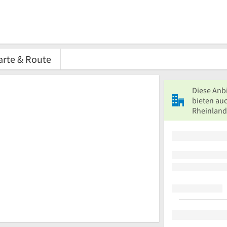
arte & Route
Diese Anb
bieten auc
Rheinland