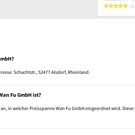
5
1
 GmbH?
esse: Schachtstr., 52477 Alsdorf, Rheinland.
 Wan Fu GmbH ist?
 an, in welcher Preisspanne Wan Fu GmbH eingeordnet wird. Diese I