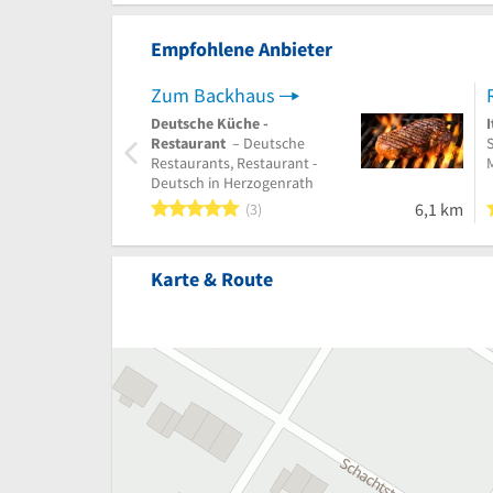
Empfohlene Anbieter
Zum Backhaus
Deutsche Küche -
Restaurant
– Deutsche
Restaurants, Restaurant -
Deutsch in Herzogenrath
5 von 5 Sternen
6,1 km
3
Karte & Route