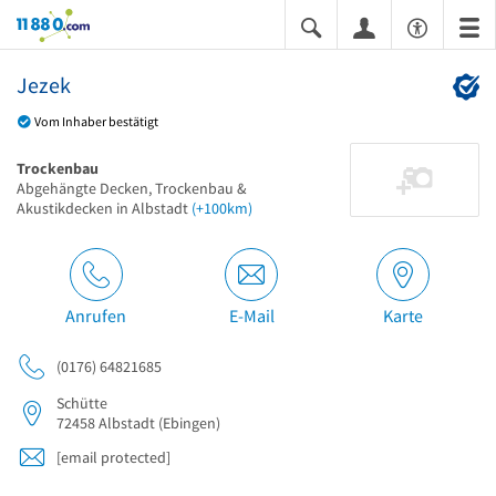
11880.com
Jezek
Vom Inhaber bestätigt
Trockenbau
Abgehängte Decken, Trockenbau &
Akustikdecken in Albstadt
(+100km)
Anrufen
E-Mail
Karte
(0176) 64821685
Schütte
72458
Albstadt
(Ebingen)
[email protected]