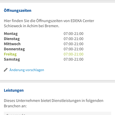
Öffnungszeiten
Hier finden Sie die Öffnungszeiten von EDEKA Center
Schieweck in Achim bei Bremen.
7
Montag
07:00
-
21:00
Uhr
7
Dienstag
07:00
-
21:00
bis
Uhr
7
Mittwoch
07:00
-
21:00
21
bis
Uhr
7
Donnerstag
07:00
-
21:00
Uhr
21
bis
Uhr
7
Freitag
07:00
-
21:00
Uhr
21
bis
Uhr
7
Samstag
07:00
-
21:00
Uhr
21
bis
Uhr
Uhr
21
bis
Änderung vorschlagen
Uhr
21
Uhr
Leistungen
Dieses Unternehmen bietet Dienstleistungen in folgenden
Branchen an: