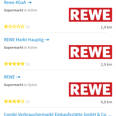
Rewe KGaA
Supermarkt
in Achim
1 von 5 Sternen
1
1,4 km
REWE Markt Hauptig
Supermarkt
in Achim
5 von 5 Sternen
1
2,9 km
REWE
Supermarkt
in Oyten
4 von 5 Sternen
1
4,8 km
Combi-Verbrauchermarkt Einkaufsstätte GmbH & Co. KG Fil. Oyten