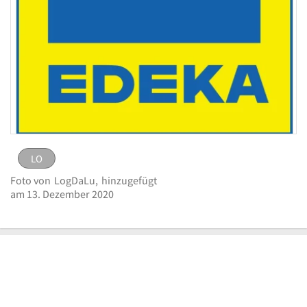
LO
LO
Bild
Foto von
LogDaLu,
hinzugefügt
melden
eingestellt von
LogDaLu
am 13. Dezember
am 13. Dezember 2020
Logo E Center Schieweck
2020