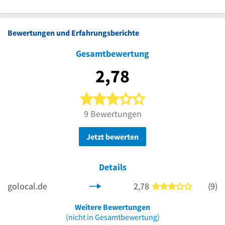
Bewertungen und Erfahrungsberichte
Gesamtbewertung
2,78
3 von 5 Sternen
9 Bewertungen
Jetzt bewerten
Details
golocal.de
2,78
(9)
3 von 5 S
Weitere Bewertungen
(nicht in Gesamtbewertung)