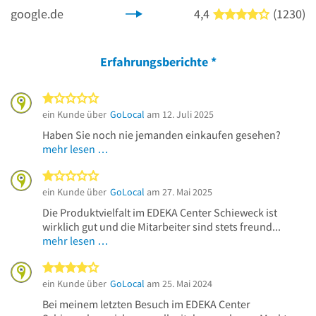
google.de
4,4
(1230)
4 von 5 S
Erfahrungsberichte
*
1 von 5 Sternen
ein Kunde über
GoLocal
am 12. Juli 2025
Haben Sie noch nie jemanden einkaufen gesehen?
mehr lesen …
1 von 5 Sternen
ein Kunde über
GoLocal
am 27. Mai 2025
Die Produktvielfalt im EDEKA Center Schieweck ist
wirklich gut und die Mitarbeiter sind stets freund...
mehr lesen …
4 von 5 Sternen
ein Kunde über
GoLocal
am 25. Mai 2024
Bei meinem letzten Besuch im EDEKA Center