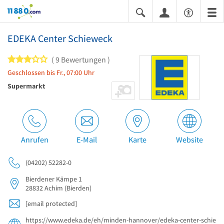
11880.com
EDEKA Center Schieweck
3 von 5 Sternen
9 Bewertungen
Geschlossen bis Fr., 07:00 Uhr
Supermarkt
Anrufen
E-Mail
Karte
Website
(04202) 52282-0
Bierdener Kämpe 1
28832
Achim
(Bierden)
[email protected]
https://www.edeka.de/eh/minden-hannover/edeka-center-schie