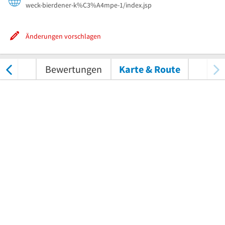
weck-bierdener-k%C3%A4mpe-1/index.jsp
Änderungen vorschlagen
nungen
Bewertungen
Karte & Route